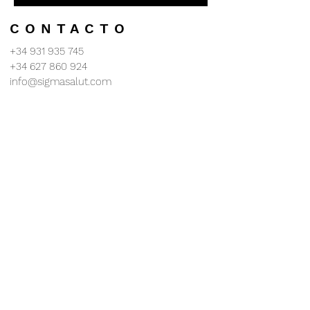
CONTACTO
+34 931 935 745
+34 627 860 924
info@sigmasalut.com
CALLE DE LES VALLS, 26-28, 3er 2a
08201 Sabadell - BARCELONA -
©2023
BY SALUT INTEGRAL SABADELL S.L.